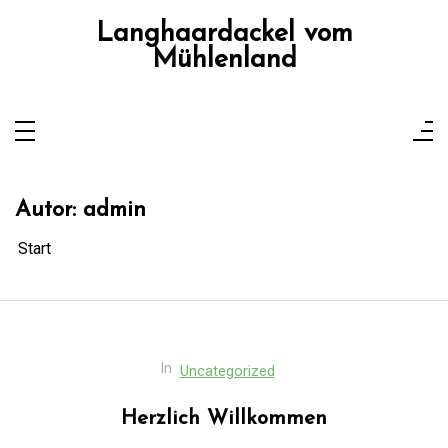
Zum
Inhalt
Langhaardackel vom
springen
Mühlenland
Autor:
admin
Start
In
Uncategorized
Herzlich Willkommen